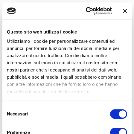
Questo sito web utilizza i cookie
Utilizziamo i cookie per personalizzare contenuti ed
annunci, per fornire funzionalità dei social media e per
analizzare il nostro traffico. Condividiamo inoltre
informazioni sul modo in cui utilizza il nostro sito con i
nostri partner che si occupano di analisi dei dati web,
pubblicità e social media, i quali potrebbero combinarle
con altre informazioni che ha fornito loro o che hanno
raccolto dal suo utilizzo dei loro servizi.
Selezione
Necessari
del
consenso
Application error: a
client
-side exception has occurred while
Preferenze
loading
beatdata.it
(see the
browser console
for more