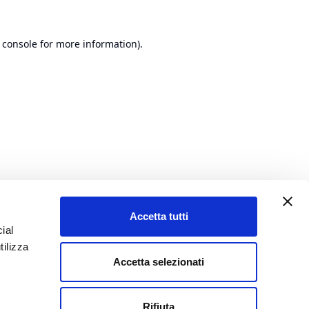
 console
for more information).
Accetta tutti
ial
tilizza
Accetta selezionati
Rifiuta